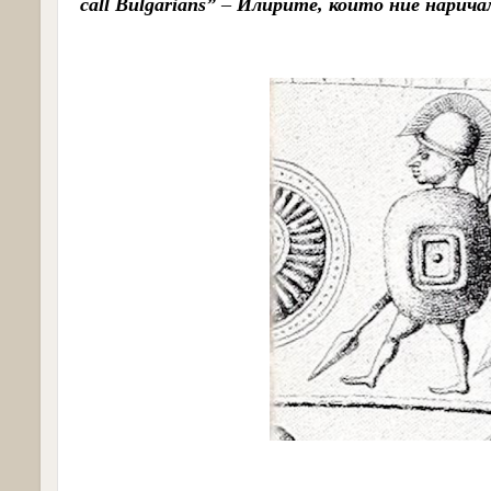
call Bulgarians”
–
Илирите, които ние нарича