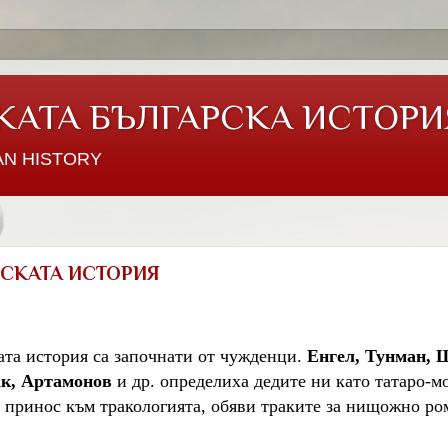
КАТА БЪЛГАРСКА ИСТОРИ
AN HISTORY
СКАТА ИСТОРИЯ
ата история са започнати от чужденци.
Енгел, Тунман, 
к, Артамонов
и др. определиха дедите ни като татаро-м
 принос към тракологията, обяви траките за нищожно р