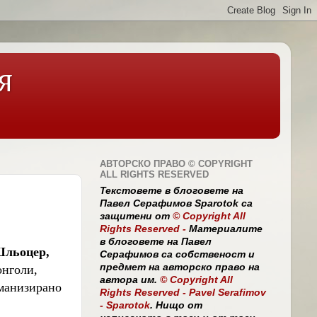
Я
АВТОРСКО ПРАВО © COPYRIGHT
ALL RIGHTS RESERVED
Текстовете в блоговете на
Павел Серафимов Sparotok са
защитени от
© Copyright All
Rights Reserved -
Материалите
в блоговете на Павел
Шльоцер,
Серафимов са собственост и
предмет на авторско право на
онголи,
автора им.
© Copyright All
оманизирано
Rights Reserved
- Pavel Serafimov
- Sparotok
. Нищо от