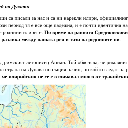
уд на Дукати
ици са писали за нас и са ни нарекли илири, официалния
този период тя е все още падежна
,
и е почти идентична на
те роднини илирите.
По време на ранното Средновековие
 разлика между нашата реч и тази на роднините ни
.
ед римският летописец Апиан.
Той обяснява, че римлянит
та страна на Дунава по същия начин, по който гледат на 
, че илирийския не се е отличавал много от тракийски