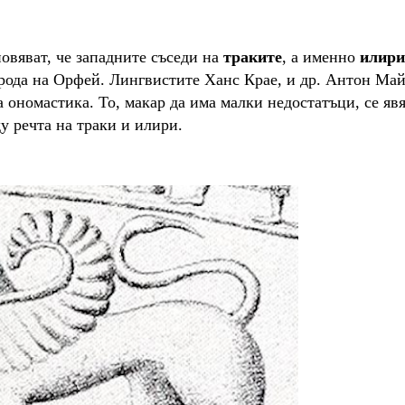
овяват, че западните съседи на
траките
, а именно
илири
арода на Орфей. Лингвистите Ханс Крае
,
и др. Антон Ма
ономастика. То, макар да има малки недостатъци, се яв
у речта на траки и илири.