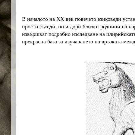
В началото на ХХ век повечето езиковеди устан
просто съседи, но и дори близки роднини на н
извършват подробно изследване на илирийската 
прекрасна база за изучаването на връзката межд