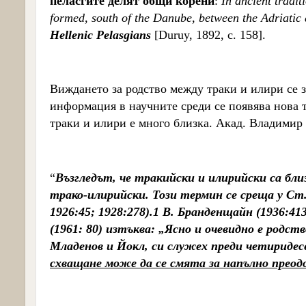
пеласгите делят общи корени
:
In ancient tradit
formed, south of the Danube, between the Adriatic 
Hellenic Pelasgians
[Duruy, 1892, c. 158].
Виждането за родство между траки и илири се з
информация в научните среди се появява нова т
траки и илири е много близка. Акад. Владимир 
“
Възгледът, че тракийски и илирийски са близ
трако-илирийски. Този термин се среща у Ст. 
1926:45; 1928:278).1 В. Бранденщайн (1936:41
(1961: 80) изтъква: „Ясно и очевидно е родс
Младенов и Йокл, си служех преди четиридес
схващане може да се смята за напълно преод