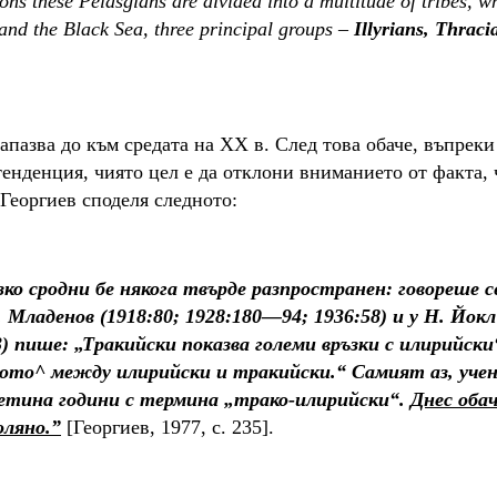
ions these Pelasgians are divided into a multitude of tribes, 
and the Black Sea, three principal groups –
Illyrians, Thraci
апазва до към средата на ХХ в. След това обаче, въпреки
енденция, чиято цел е да отклони вниманието от факта, 
Георгиев споделя следното:
ко сродни бе някога твърде разпространен: говореше с
Младенов (1918:80; 1928:180—94; 1936:58) и у Н. Йокл 
3) пише: „Тракийски показва големи връзки с илирийски“
твото^ между илирийски и тракийски.“ Самият аз, уче
етина години с термина „трако-илирийски“.
Днес обач
оляно.
”
[Георгиев, 1977, с. 235].