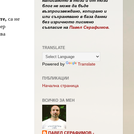
написаното в този и от този
блог не може да бъде
възпроизвеждано, копирано и
или съхранявано в база данни
те,
са не
без изричното писмено
йер
съгласие на
Павел Серафимов.
ява
TRANSLATE
Powered by
Translate
ПУБЛИКАЦИИ
Начална страница
ВСИЧКО ЗА МЕН
ПАВЕЛ СЕРАФИМОВ -