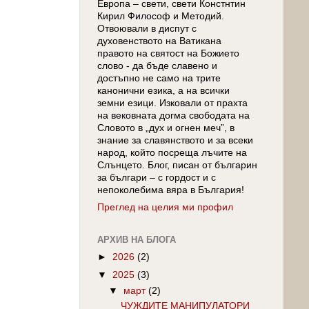
Европа – свети, свети Констнтин
Кирил Философ и Методий.
Отвоювали в диспут с
духовенството на Ватикана
правото на святост на Божието
слово - да бъде славено и
достъпно не само на трите
канонични езика, а на всички
земни езици. Изковали от прахта
на вековната догма свободата на
Словото в „дух и огнен меч”, в
знание за славянството и за всеки
народ, който посреща лъчите на
Слънцето. Блог, писан от българин
за българи – с гордост и с
непоколебима вяра в България!
Преглед на целия ми профил
АРХИВ НА БЛОГА
►
2026
(2)
▼
2025
(3)
▼
март
(2)
ЧУЖДИТЕ МАНИПУЛАТОРИ