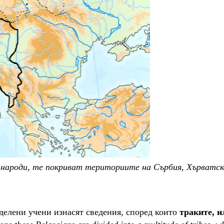
народи, те покриват териториите на Сърбия, Хърватско
еделени учени изнасят сведения, според които
траките, и