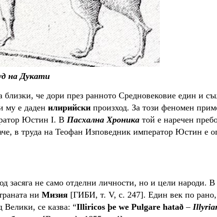
уд на Дукати
а близки, че дори през ранното Средновековие един и съ
ги му е даден
илирийски
произход. За този феномен прим
ператор Юстин
I
. В
Пасхална Хроника
той е наречен преб
 обаче, в труда на Теофан Изповедник император Юстин е 
д засяга не само отделни личности, но и цели народи. В
страната ни
Мизия
[ГИБИ, т. V, с. 247]. Един век по рано,
 Велики, се казва: “
Illi
ri
cos þe we Pulgare hatað
–
Illyri