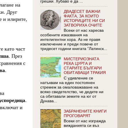
грешки. Хубаво е да ...
лагане на
ки. Друг
ДВАДЕСЕТ ВАЖНИ
ФАКТА, ЗА КОИТО
е и илирите,
ИСТОРИЦИТЕ НИ СИ
ЗАТВОРИХА ОЧИТЕ
Всеки от нас харесва
особените изказвания на
интелигентни хора. Аз не правя
изключение и преди повече от
е като част
тридесет години книгата “Латинск...
пша
. През
МИСТЕРИОЗНАТА
сравнения с
РЕКА ЦУРТА И
СТАРИТЕ БЪЛГАРИ
ва
.
ОБИТАВАЩИ ТРАКИЯ
С удивление се
натъквам на един постоянен
стремеж за омаловажаване на
всяко свидетелство, че дедите ни
ва
са обитавали земите на юг от
успоредица
.
Дунава...
 включат и
ЗАБРАНЕНИТЕ КНИГИ
ПРОГОВАРЯТ
Всеки от нас изгражда
вижданията си въз