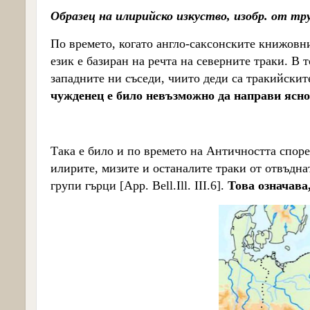
Образец на илирийско изкуство, изобр. от тр
По времето, когато англо-саксонските книжовн
език е базиран на речта на северните траки. В 
западните ни съседи, чиито деди са тракийски
чужденец е било невъзможно да направи ясно
Така е било и по времето на Античността спор
илирите, мизите и останалите траки от отвъдна
групи гърци
[
App
.
Bell
.
Ill
.
III
.6].
Това означава