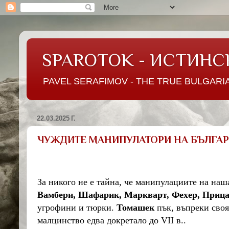
SPAROTOK - ИСТИНС
PAVEL SERAFIMOV - THE TRUE BULGARI
22.03.2025 Г.
ЧУЖДИТЕ МАНИПУЛАТОРИ НА БЪЛГАР
За никого не е тайна, че манипулациите на наш
Вамбери, Шафарик, Маркварт, Фехер, Прица
угрофини и тюрки.
Томашек
пък, въпреки своя
малцинство едва докретало до
VII
в..