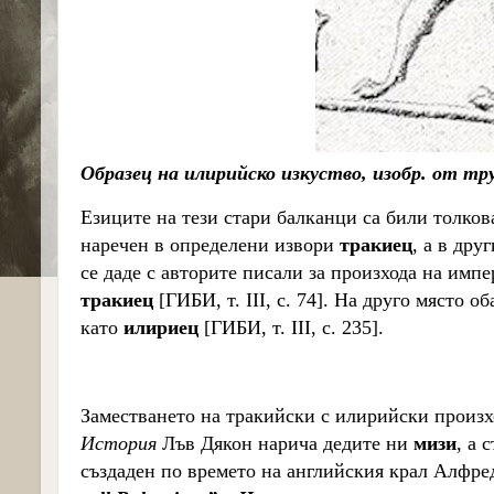
Образец на илирийско изкуство, изобр. от тр
Езиците на тези стари балканци са били толков
наречен в определени извори
тракиец
, а в дру
се даде с авторите писали за произхода на им
тракиец
[ГИБИ, т. III, с. 74]. На друго място
като
илириец
[ГИБИ, т. III, с. 235].
Заместването на тракийски с илирийски произхо
История
Лъв Дякон
нарича дедите ни
мизи
, а 
създаден по времето на английския крал Алфред