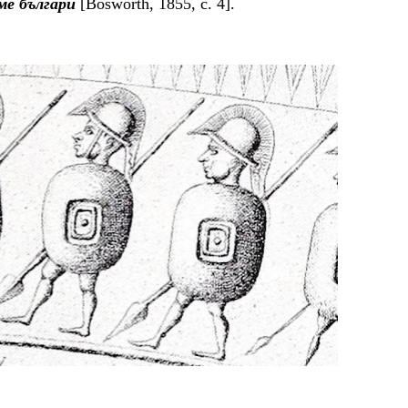
ме българи
[Bosworth, 1855, c. 4].