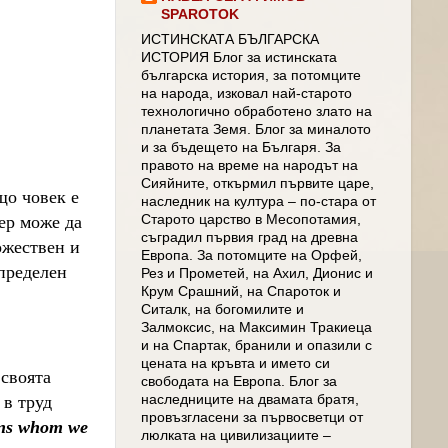
SPAROTOK
ИСТИНСКАТА БЪЛГАРСКА
ИСТОРИЯ Блог за истинската
българска история, за потомците
на народа, изковал най-старото
технологично обработено злато на
планетата Земя. Блог за миналото
и за бъдещето на Българя. За
правото на време на народът на
Сияйните, откърмил първите царе,
що човек е
наследник на култура – по-стара от
Старото царство в Месопотамия,
ер може да
съградил първия град на древна
ожествен и
Европа. За потомците на Орфей,
определен
Рез и Прометей, на Ахил, Дионис и
Крум Срашний, на Спароток и
Ситалк, на богомилите и
Залмоксис, на Максимин Тракиеца
и на Спартак, бранили и опазили с
цената на кръвта и името си
 своята
свободата на Европа. Блог за
 в труд
наследниците на двамата братя,
провъзгласени за първосветци от
ans whom we
люлката на цивилизациите –