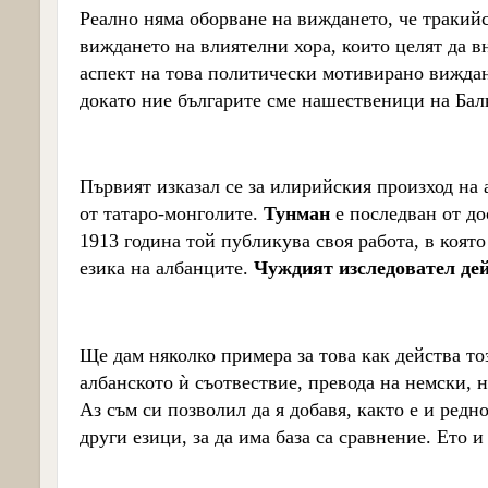
Реално няма оборване на виждането, че тракий
виждането на влиятелни хора, които целят да в
аспект на това политически мотивирано виждан
докато ние българите сме нашественици на Бал
Първият изказал се за илирийския произход на
от татаро-монголите.
Тунман
е последван от д
1913 година той публикува своя работа, в коят
езика на албанците.
Чуждият изследовател дей
Ще дам
няколко примера за това как действа
то
албанското ѝ съотвествие, превода на немски, 
Аз съм си позволил да я добавя
, както е и редн
други езици, за да има база са сравнение. Ето и