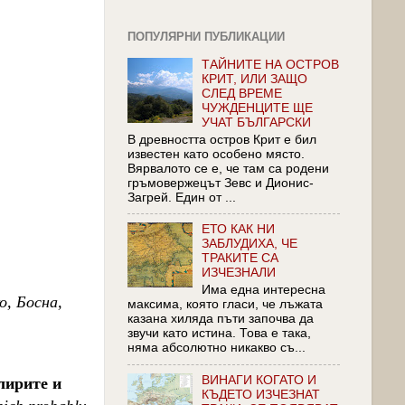
ПОПУЛЯРНИ ПУБЛИКАЦИИ
ТАЙНИТЕ НА ОСТРОВ
КРИТ, ИЛИ ЗАЩО
СЛЕД ВРЕМЕ
ЧУЖДЕНЦИТЕ ЩЕ
УЧАТ БЪЛГАРСКИ
В древността остров Крит е бил
известен като особено място.
Вярвалото се е, че там ca родени
гръмовержецът Зевс и Дионис-
Загрей. Един от ...
ЕТО КАК НИ
ЗАБЛУДИХА, ЧЕ
ТРАКИТЕ СА
ИЗЧЕЗНАЛИ
Има една интересна
, Босна,
максима, която гласи, че лъжата
казана хиляда пъти започва да
звучи като истина. Това е така,
няма абсолютно никакво съ...
ВИНАГИ КОГАТО И
лирите и
КЪДЕТО ИЗЧЕЗНАТ