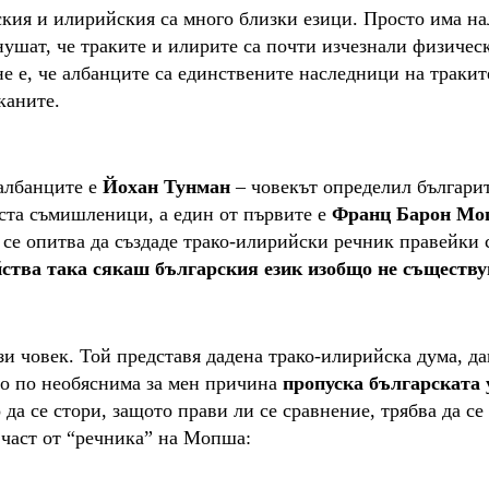
ския и илирийския са много близки езици. Просто има на
нушат, че траките и илирите са почти изчезнали физичес
е е, че албанците са единствените наследници на тракит
каните.
 албанците е
Йохан Тунман
– човекът определил българит
оста
съмишлениц
и, а един от първите е
Франц Барон Мо
о се опитва да създаде трако-илирийски речник правейки 
ства така сякаш българския език изобщо не съществу
зи човек
. Той представя дадена трако-илирийска дума, да
но
по необяснима за мен причина
пропуска българската 
о да се стори, защото прави ли се сравнение, трябва да се
 част от
“
речника
”
на Мопша
: