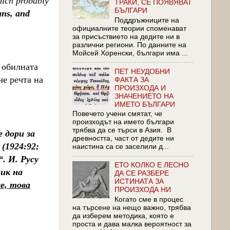
which probably
ТРАКИ, СЕ ПОЯВЯВАТ
БЪЛГАРИ
ans, and
Поддръжниците на
официалните теории споменават
за присъствието на дедите ни в
различни региони. По данните на
Мойсей Хоренски, българи има ...
 обилната
ПЕТ НЕУДОБНИ
че речта на
ФАКТА ЗА
ПРОИЗХОДА И
ЗНАЧЕНИЕТО НА
ИМЕТО БЪЛГАРИ
Повечето учени смятат, че
произходът на името българи
трябва да се търси в Азия. В
е дори за
древността, част от дедите ни
(1924:92;
наистина са се заселили д...
. И. Русу
ЕТО КОЛКО Е ЛЕСНО
ник на
ДА СЕ РАЗБЕРЕ
ИСТИНАТА ЗА
е, това
ПРОИЗХОДА НИ
Когато сме в процес
на търсене на нещо важно, трябва
да изберем методика, която е
проста и дава малка вероятност за